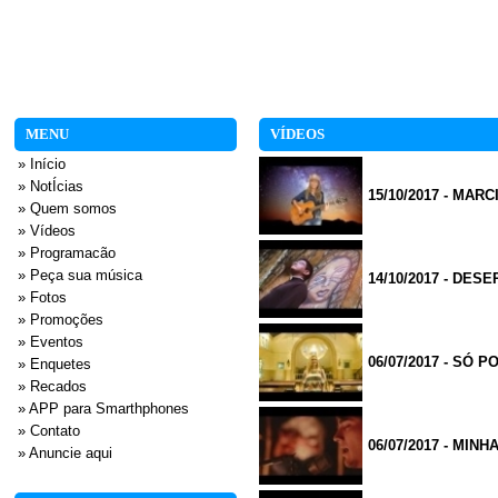
MENU
VÍDEOS
» Início
» NotÍcias
15/10/2017 - MA
» Quem somos
» Vídeos
» Programacão
» Peça sua música
14/10/2017 - DES
» Fotos
» Promoções
» Eventos
06/07/2017 - SÓ P
» Enquetes
» Recados
» APP para Smarthphones
» Contato
06/07/2017 - MIN
» Anuncie aqui