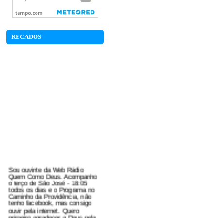
RECADOS
Sou ouvinte da Web Rádio
Quem Como Deus. Acompanho
o terço de São José - 18:05
todos os dias e o Programa no
Caminho da Providência, não
tenho facebook, mas consigo
ouvir pela internet. Quero
primeiro agradecer a Deus pela