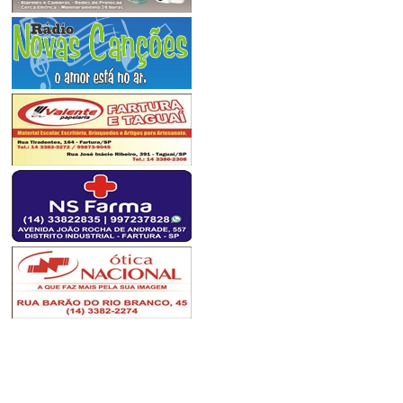
alcançá-lo. Só é digno da
sabedoria quem usa as lágrimas
para irrigá-la. Os frágeis usam a
força; os fortes, a inteligência.
Seja um sonhador, mas una
seus sonhos com disciplina,
Pois sonhos sem disciplina
produzem pessoas frustradas.
Seja um debatedor de ideia...
renata - fartura sp/são paulo
26/09/2019 - 11:56
-----------------------
O programa No Caminho da
Providencia foi maravilhoso.
Parabéns...
Regina - Juiz de Fora/MG
23/09/2019 - 15:58
-----------------------
Oiê irmá Cida!!! Estou aprendendo muito com o seu programa. Estou viv
período de METANÓIA (Conversão). É o momento propício!
&#128077;&#127996;&#128591;&#127996;&#128591;&#127996;&#128591;
Ma. Vilsa - D. 
21/03
-----------------------
O programa TOQUE DE DEUS,
com apresentação da ir.
Aparecida é mto show!!! Que