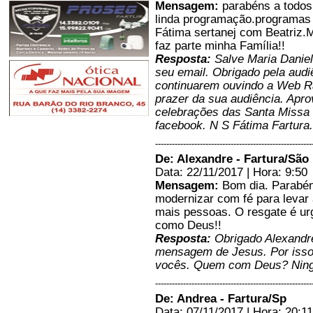
Mensagem:
parabéns a todos
O programa No Caminho da
Providencia foi maravilhoso.
linda programação.programas 
Parabéns...
Fátima sertanej com Beatri
Regina - Juiz de Fora/MG
faz parte minha Família!!
23/09/2019 - 15:58
Resposta:
Salve Maria Daniel
-----------------------
seu email. Obrigado pela audi
Oiê irmá Cida!!! Estou aprendendo muito com o seu programa. Estou viv
continuarem ouvindo a Web 
período de METANÓIA (Conversão). É o momento propício!
prazer da sua audiência. Apro
&#128077;&#127996;&#128591;&#127996;&#128591;&#127996;&#128591;
Ma. Vilsa - D. 
celebrações das Santa Missa 
21/03
facebook. N S Fátima Fartura
-----------------------
--------------------------------------------------------
O programa TOQUE DE DEUS,
De: Alexandre - Fartura/São
com apresentação da ir.
Aparecida é mto show!!! Que
Data: 22/11/2017 | Hora: 9:50
legal ! Bem inovador...estou
Mensagem:
Bom dia. Parabéns
gostando muito! Obgda!!!...
modernizar com fé para leva
BRuna S. Andrade - D. De
mais pessoas. O resgate é 
Caxias/Rio de Janeiro
como Deus!!
21/03/2019 - 14:45
Resposta:
Obrigado Alexandre
-----------------------
mensagem de Jesus. Por isso
Gente...boa tarde! Minhas tardes de 5af estão bem mais animadas e
espuritualizada com o novo programa: *Toquede Deus* com irmã Cida.
vocês. Quem com Deus? Nin
Estou amando!!!
Obrigada!&amp;amp;amp;amp;#128591;&amp;amp;amp;amp;#127996;...
--------------------------------------------------------
VILMA S. ANDRADE - Duque de Caxias-R.J./Rio de Janeiro
De: Andrea - Fartura/Sp
21/03/2019 - 14:38
Data: 07/11/2017 | Hora: 20:11