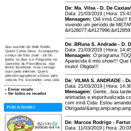
--------------------------------------------------------
De: Ma. Vilsa - D. De Caxias
Data: 21/03/2019 | Hora: 15:4
Mensagem:
Oiê irmá Cida!!!
vivendo um período de METAN
&#128077;&#127996;&#12859
--------------------------------------------------------
Sou ouvinte da Web Rádio
De: BRuna S. Andrade - D. D
Quem Como Deus. Acompanho
Data: 21/03/2019 | Hora: 14:4
o terço de São José - 18:05
Mensagem:
O programa TOQU
todos os dias e o Programa no
Caminho da Providência, não
Aparecida é mto show!!! Que l
tenho facebook, mas consigo
muito! Obgda!!!
ouvir pela internet. Quero
primeiro agradecer a Deus pela
--------------------------------------------------------
vida do Pe. Erconides uma vida
doada para servir a Deus.
De: VILMA S. ANDRADE - Duq
Agradeço também a Deus por
------------------------
Data: 21/03/2019 | Hora: 14:3
este canal de comunicação que
»
Enviar recado
Mensagem:
Gente...boa tarde
está a serviço da vida e
»
Ver todos os recados
atendendo os anseios da
animadas e espuritualizada 
sociedade carente de atenção e
com irmã Cida. Estou amando!
cuidados. Deixo meu abraço
PUBLICIDADES
Obrigada!&amp;amp;amp;amp
fraterno e conte sempre com as
minhas orações....
--------------------------------------------------------
Maristane José -
Contagem/MG
De: Marcos Rodrigo - Fartur
29/10/2019 - 14:00
Data: 11/03/2019 | Hora: 20:0