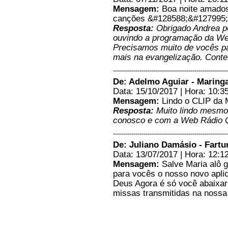
-----------------------
Mensagem:
Boa noite amado
O som da radio esta baixo...
canções &#128588;&#127995
Marcos Rodrigo - Fartura
Resposta:
Obrigado Andrea pe
sp/Sp
ouvindo a programação da W
11/03/2019 - 20:03
Precisamos muito de vocês pa
-----------------------
mais na evangelização. Conte
Estou amando o programa
*Toque de Deus*...é muito
--------------------------------------------------------
animado e a ir. Cida é show!
De: Adelmo Aguiar - Maring
Dando um banho de
Data: 15/10/2017 | Hora: 10:3
apresentação...D +++
&#129321;&#128519; Estamos
Mensagem:
Lindo o CLIP da 
ligadinhos aqui no R.J....
Resposta:
Muito lindo mesmo
Maria Vilsa (Bita) - Duque de
conosco e com a Web Rádio
Caxias/R.J
21/02/2019 - 15:33
--------------------------------------------------------
Resposta:
Obrigado Maria pela
De: Juliano Damásio - Fartu
audiência. Realmente a irmã
Data: 13/07/2017 | Hora: 12:1
Cida é muito animada. Aguarde
que em breve estaremos
Mensagem:
Salve Maria alô g
transmitindo o programa "Toque
para vocês o nosso novo apl
de Deus" também pelo
facebook. Abraços para todos os
Deus Agora é só você abaixar
ouvintes do Rio de Janeiro.
missas transmitidas na nossa 
Continue sempre ouvindo a
nossa programação. Fique com
Deus. Salve Maria.
-----------------------