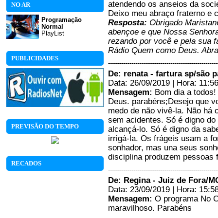
atendendo os anseios da soci
NO AR
Deixo meu abraço fraterno e
Programação
Resposta:
Obrigado Maristane
Normal
abençoe e que Nossa Senhora 
PlayList
rezando por você e pela sua 
Rádio Quem como Deus. Abra
PUBLICIDADES
--------------------------------------------------------
De: renata - fartura sp/são 
Data: 26/09/2019 | Hora: 11:5
Mensagem:
Bom dia a todos!
Deus. parabéns;Desejo que v
medo de não vivê-la. Não há
sem acidentes. Só é digno do
PREVISÃO DO TEMPO
alcançá-lo. Só é digno da sab
irrigá-la. Os frágeis usam a fo
sonhador, mas una seus sonh
disciplina produzem pessoas f
RECADOS
--------------------------------------------------------
De: Regina - Juiz de Fora/M
Data: 23/09/2019 | Hora: 15:5
Mensagem:
O programa No Ca
maravilhoso. Parabéns