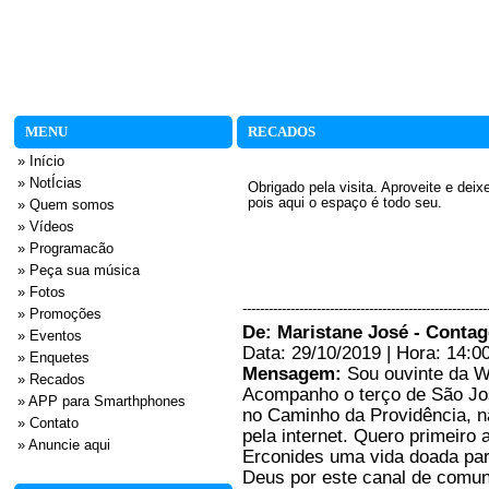
MENU
RECADOS
» Início
» NotÍcias
Obrigado pela visita. Aproveite e dei
pois aqui o espaço é todo seu.
» Quem somos
» Vídeos
» Programacão
» Peça sua música
» Fotos
--------------------------------------------------------
» Promoções
De: Maristane José - Cont
» Eventos
Data: 29/10/2019 | Hora: 14:0
» Enquetes
Mensagem:
Sou ouvinte da 
» Recados
Acompanho o terço de São Jos
» APP para Smarthphones
no Caminho da Providência, n
» Contato
pela internet. Quero primeiro
» Anuncie aqui
Erconides uma vida doada pa
Deus por este canal de comun