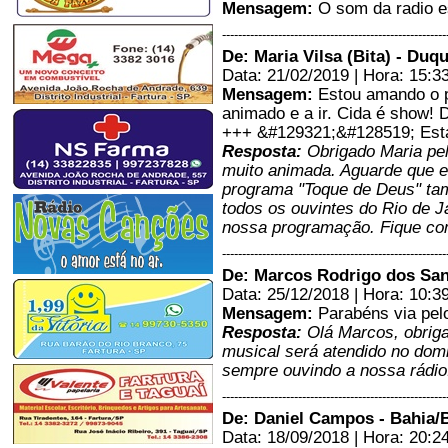
Resposta:
Obrigado Maristane
Mensagem:
O som da radio e
José, pela sua audiência. Deus
te abençoe e que Nossa
--------------------------------------------------------
Senhora de Fátima te proteja.
De: Maria Vilsa (Bita) - Duq
Estamos rezando por você e
Data: 21/02/2019 | Hora: 15:3
pela sua família. Continue
sempre ouvindo a Web Rádio
Mensagem:
Estou amando o p
Quem como Deus. Abraços e
animado e a ir. Cida é show!
fique com Deus.
+++ &#129321;&#128519; Esta
-----------------------
Resposta:
Obrigado Maria pel
Bom dia a todos! Muito boa web
muito animada. Aguarde que e
radio Quem como Deus.
parabéns;Desejo que você Não
programa "Toque de Deus" ta
tenha medo da vida, tenha medo
todos os ouvintes do Rio de J
de não vivê-la. Não há céu sem
nossa programação. Fique co
tempestades, nem caminhos
sem acidentes. Só é digno do
pódio quem usa as derrotas para
--------------------------------------------------------
alcançá-lo. Só é digno da
De: Marcos Rodrigo dos San
sabedoria quem usa as lágrimas
Data: 25/12/2018 | Hora: 10:3
para irrigá-la. Os frágeis usam a
força; os fortes, a inteligência.
Mensagem:
Parabéns via pel
Seja um sonhador, mas una
Resposta:
Olá Marcos, obriga
seus sonhos com disciplina,
musical será atendido no dom
Pois sonhos sem disciplina
produzem pessoas frustradas.
sempre ouvindo a nossa rádio.
Seja um debatedor de ideia...
--------------------------------------------------------
renata - fartura sp/são paulo
26/09/2019 - 11:56
De: Daniel Campos - Bahia/
-----------------------
Data: 18/09/2018 | Hora: 20:2