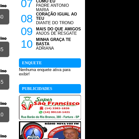
07
COMO EU
PADRE ANTONIO
MARIA
CORAÇÃO IGUAL AO
08
30
TEU
DIANTE DO TRONO
09
MAIS DO QUE AMIGOS
ANJOS DE RESGATE
MINHA GRAÇA TE
10
BASTA
ADRIANA
35
ENQUETE
Nenhuma enquete ativa para
exibir!
45
PUBLICIDADES
10