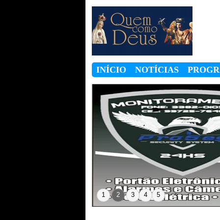
INÍCIO
NOTÍCIAS
PROG
1
2
3
4
5