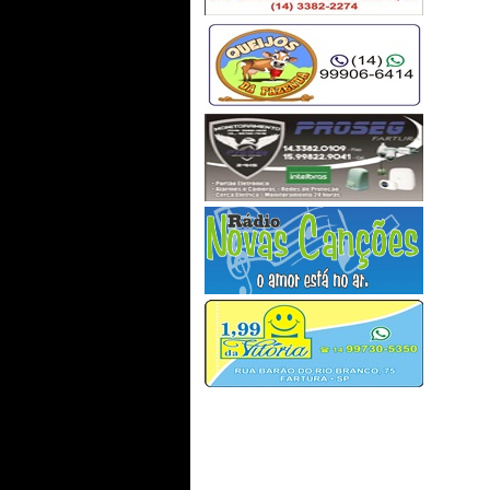
alcançá-lo. Só é digno da
sabedoria quem usa as lágrimas
para irrigá-la. Os frágeis usam a
força; os fortes, a inteligência.
Seja um sonhador, mas una
seus sonhos com disciplina,
Pois sonhos sem disciplina
produzem pessoas frustradas.
Seja um debatedor de ideia...
renata - fartura sp/são paulo
26/09/2019 - 11:56
-----------------------
O programa No Caminho da
Providencia foi maravilhoso.
Parabéns...
Regina - Juiz de Fora/MG
23/09/2019 - 15:58
-----------------------
Oiê irmá Cida!!! Estou aprendendo muito c
período de METANÓIA (Conversão). É o mom
&#128077;&#127996;&#128591;&#127996;&
------------
O programa TOQUE DE DEUS,
com apresentação da ir.
Aparecida é mto show!!! Que
legal ! Bem inovador...estou