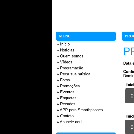
MENU
PRO
» Início
P
» NotÍcias
» Quem somos
» Vídeos
Data e
» Programacão
Confi
» Peça sua música
Domi
» Fotos
» Promoções
» Eventos
0
» Enquetes
» Recados
» APP para Smarthphones
» Contato
» Anuncie aqui
0