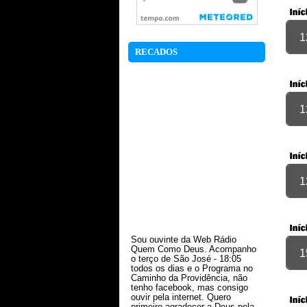
1
RECADOS
1
1
Sou ouvinte da Web Rádio
Quem Como Deus. Acompanho
o terço de São José - 18:05
1
todos os dias e o Programa no
Caminho da Providência, não
tenho facebook, mas consigo
ouvir pela internet. Quero
primeiro agradecer a Deus pela
vida do Pe. Erconides uma vida