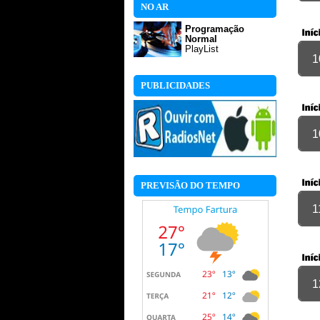
NO AR
Programação
Normal
PlayList
1
PUBLICIDADES
1
PREVISÃO DO TEMPO
1
1