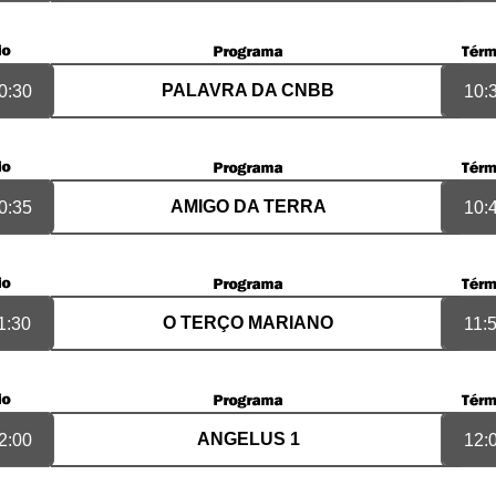
PALAVRA DA CNBB
0:30
10:
AMIGO DA TERRA
0:35
10:
O TERÇO MARIANO
1:30
11:
ANGELUS 1
2:00
12: