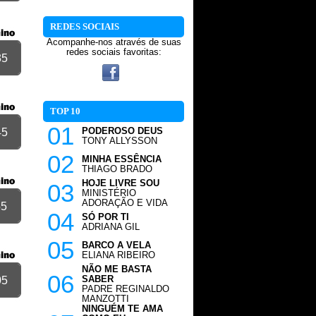
REDES SOCIAIS
Acompanhe-nos através de suas
redes sociais favoritas:
35
TOP 10
01
45
PODEROSO DEUS
TONY ALLYSSON
02
MINHA ESSÊNCIA
THIAGO BRADO
HOJE LIVRE SOU
03
MINISTÉRIO
ADORAÇÃO E VIDA
55
04
SÓ POR TI
ADRIANA GIL
05
BARCO A VELA
ELIANA RIBEIRO
NÃO ME BASTA
06
05
SABER
PADRE REGINALDO
MANZOTTI
NINGUÉM TE AMA