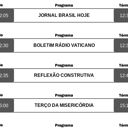
JORNAL BRASIL HOJE
2:05
12:
BOLETIM RÁDIO VATICANO
2:30
12:
REFLEXÃO CONSTRUTIVA
2:35
12:
TERÇO DA MISERICÓRDIA
5:00
15: