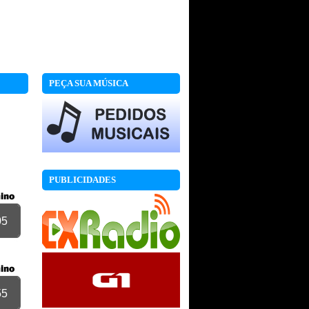
PEÇA SUA MÚSICA
PUBLICIDADES
05
55