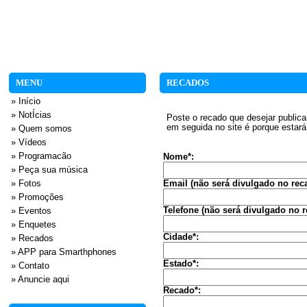
MENU
RECADOS
» Início
» NotÍcias
Poste o recado que desejar publica
em seguida no site é porque estará
» Quem somos
» Vídeos
» Programacão
Nome*:
» Peça sua música
» Fotos
Email (não será divulgado no rec
» Promoções
Telefone (não será divulgado no r
» Eventos
» Enquetes
Cidade*:
» Recados
» APP para Smarthphones
Estado*:
» Contato
» Anuncie aqui
Recado*: