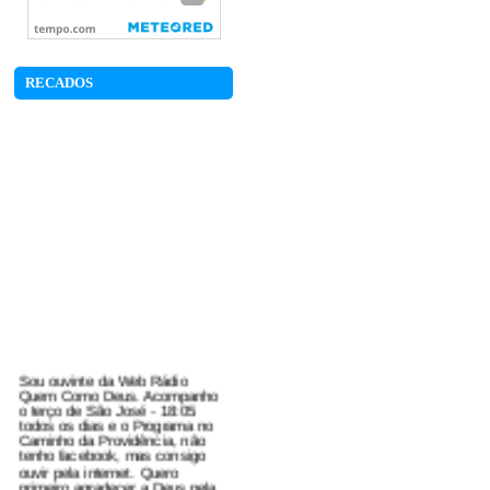
RECADOS
Sou ouvinte da Web Rádio
Quem Como Deus. Acompanho
o terço de São José - 18:05
todos os dias e o Programa no
Caminho da Providência, não
tenho facebook, mas consigo
ouvir pela internet. Quero
primeiro agradecer a Deus pela