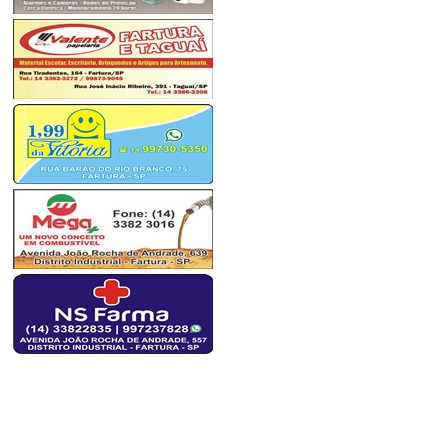
alcançá-lo. Só é digno da
sabedoria quem usa as lágrimas
para irrigá-la. Os frágeis usam a
força; os fortes, a inteligência.
Seja um sonhador, mas una
seus sonhos com disciplina,
Pois sonhos sem disciplina
produzem pessoas frustradas.
Seja um debatedor de ideia...
renata - fartura sp/são paulo
26/09/2019 - 11:56
-----------------------
O programa No Caminho da
Providencia foi maravilhoso.
Parabéns...
Regina - Juiz de Fora/MG
23/09/2019 - 15:58
-----------------------
Oiê irmá Cida!!! Estou aprendendo muito com o seu programa. Estou viv
período de METANÓIA (Conversão). É o momento propício!
&#128077;&#127996;&#128591;&#127996;&#128591;&#127996;&#128591;
Ma. Vilsa - D. 
21/03
-----------------------
O programa TOQUE DE DEUS,
com apresentação da ir.
Aparecida é mto show!!! Que