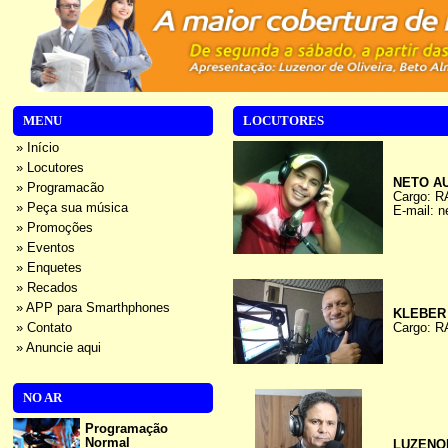
MENU
LOCUTORES
» Início
» Locutores
NETO A
» Programacão
Cargo: 
» Peça sua música
E-mail: 
» Promoções
» Eventos
» Enquetes
» Recados
» APP para Smarthphones
KLEBER
» Contato
Cargo: 
» Anuncie aqui
NO AR
Programação
Normal
LUZENO