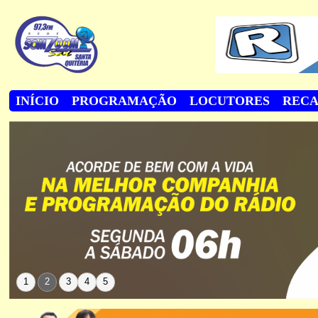
INÍCIO
PROGRAMAÇÃO
LOCUTORES
REC
1
2
3
4
5