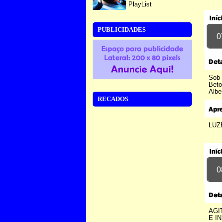
PlayList
PUBLICIDADES
0
Sob 
Beto
Albe
RECADOS
LUZ
0
AGI
E I