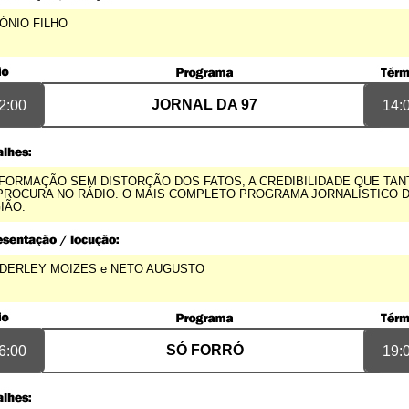
ambém
ÓNIO FILHO
aceio/AL
1 - 0:44
JORNAL DA 97
2:00
14:
NFORMAÇÃO SEM DISTORÇÃO DOS FATOS, A CREDIBILIDADE QUE TAN
PROCURA NO RÁDIO. O MAIS COMPLETO PROGRAMA JORNALÍSTICO 
IÃO.
DERLEY MOIZES
e
NETO AUGUSTO
SÓ FORRÓ
6:00
19: