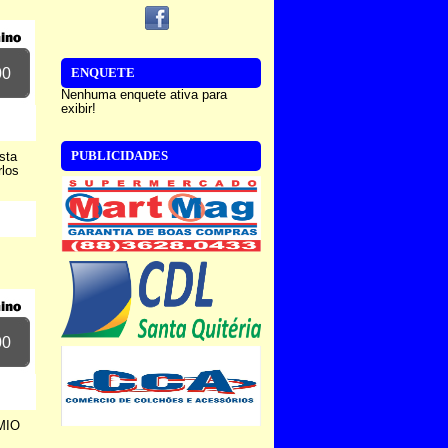
00
ENQUETE
Nenhuma enquete ativa para
exibir!
PUBLICIDADES
sta
rlos
00
MIO