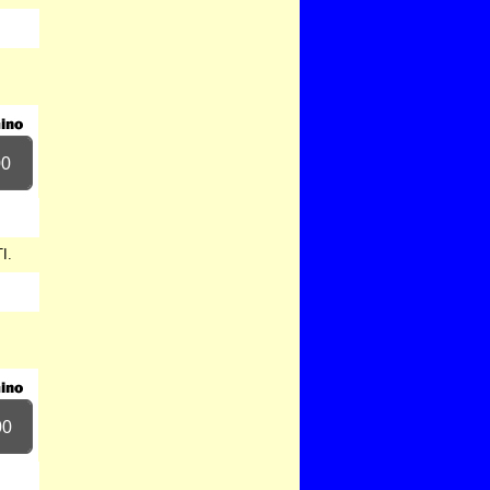
00
I.
00