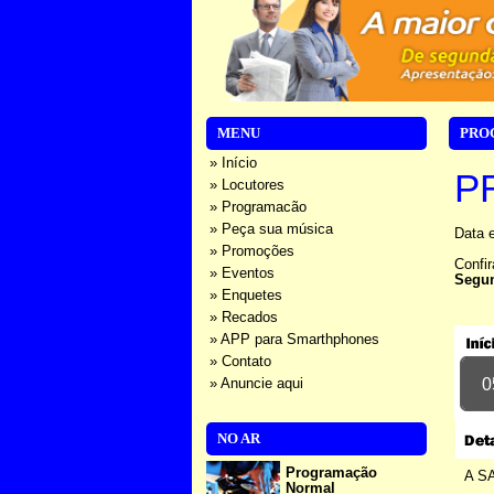
MENU
PRO
» Início
P
» Locutores
» Programacão
» Peça sua música
Data e
» Promoções
Confi
» Eventos
Segu
» Enquetes
» Recados
» APP para Smarthphones
» Contato
0
» Anuncie aqui
NO AR
Programação
A S
Normal