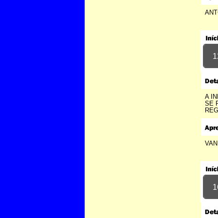
a-ele-ai Espero que a equipe e o público t
curtam muit...
ANT
marcelle reis - m
22/06/202
-----------------------
Queria que você tocasse pra
mim a música nunca foi sorte
1
sempre foi Deus Tarciso do
acordeon...
Irani e jordel bezerra - Riachão
trairi/Ceará
18/05/2021 - 16:13
A I
-----------------------
SE 
REG
Procuro filhos de José Pedro
Fonseca da Conceição
69984014709 falar com Quitéria
Maria da Fonseca Barbosa a
filha do seu José Pedro Fonseca
VAN
da Conceição assunto do
interesse partilha de bens pois
eles tem o mesmo direitos que
eu agradeço desde já...
Quitéria Maria da Fonseca
Barbosa - Porto Velho/RO
1
17/02/2021 - 18:46
-----------------------
cu legal...