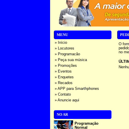
MENU
PED
» Início
O for
pedido
» Locutores
no me
» Programacão
» Peça sua música
ÚLTI
» Promoções
Nenhu
» Eventos
» Enquetes
» Recados
» APP para Smarthphones
» Contato
» Anuncie aqui
NO AR
Programação
Normal