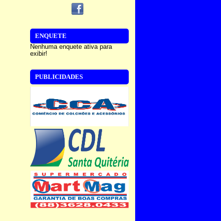
ENQUETE
Nenhuma enquete ativa para
exibir!
PUBLICIDADES