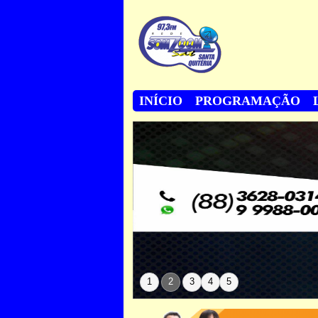
INÍCIO
PROGRAMAÇÃO
1
2
3
4
5